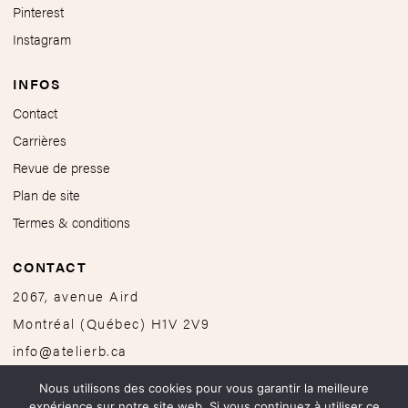
Pinterest
Instagram
INFOS
Contact
Carrières
Revue de presse
Plan de site
Termes & conditions
CONTACT
2067, avenue Aird
Montréal
(
Québec
)
H1V 2V9
info@atelierb.ca
514-251-4646
Nous utilisons des cookies pour vous garantir la meilleure
expérience sur notre site web. Si vous continuez à utiliser ce