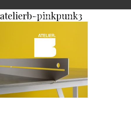
atelierb-pinkpunk3
ACCUEIL
FOURS ET FOYERS