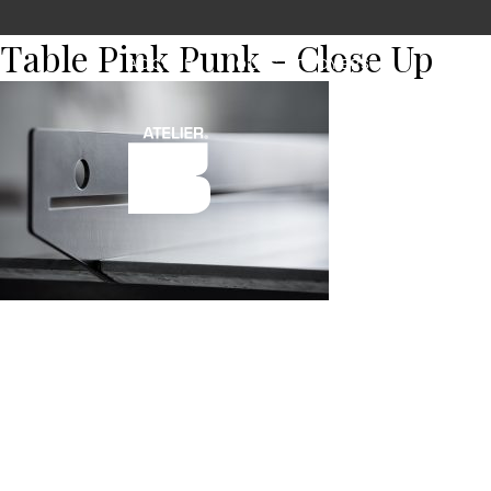
Table Pink Punk - Close Up
ACCUEIL
FOURS ET FOYERS