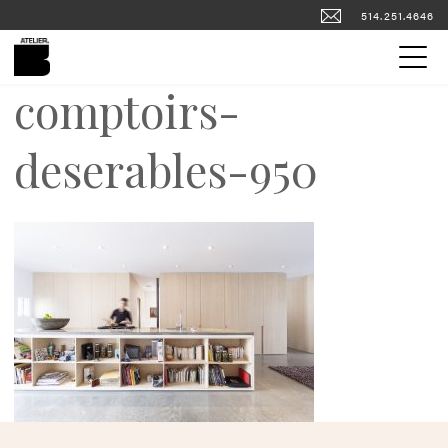
514.251.4646
comptoirs-
FOURS ET FOYERS
PORTFOLIO
PLANCHERS DE BÉTON
deserables-950
COMPTOIRS DE BÉTON
ENGLISH