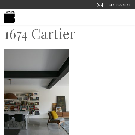
514.251.4646
1674 Cartier
FOURS ET FOYERS
PORTFOLIO
PLANCHERS DE BÉTON
COMPTOIRS DE BÉTON
ENGLISH