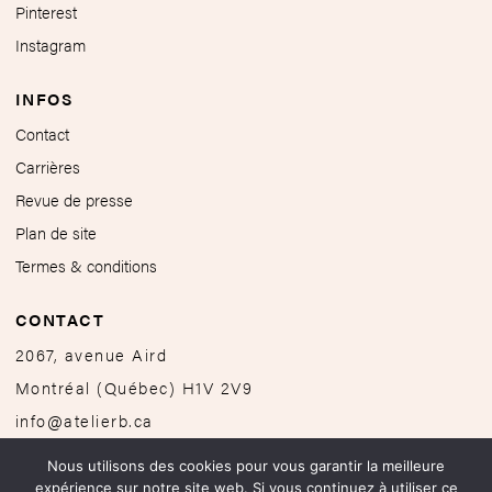
Pinterest
Instagram
INFOS
Contact
Carrières
Revue de presse
Plan de site
Termes & conditions
CONTACT
2067, avenue Aird
Montréal
(
Québec
)
H1V 2V9
info@atelierb.ca
514-251-4646
Nous utilisons des cookies pour vous garantir la meilleure
expérience sur notre site web. Si vous continuez à utiliser ce