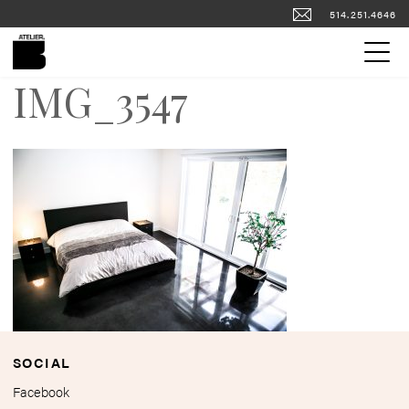
514.251.4646
IMG_3547
FOURS ET FOYERS
PORTFOLIO
PLANCHERS DE BÉTON
COMPTOIRS DE BÉTON
ENGLISH
SOCIAL
Facebook