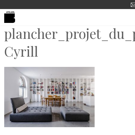
plancher_projet_du_
FOURS ET FOYERS
PORTFOLIO
PLANCHERS DE BÉTON
Cyrill
COMPTOIRS DE BÉTON
ENGLISH